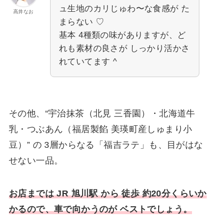
ュ生地のカリじゅわ〜な食感が た
高井なお
まらない ♡
基本 4種類の味がありますが、ど
れも素材の良さが しっかり活かさ
れていてます ^
その他、“宇治抹茶（北見 三香園）・北海道牛
乳・つぶあん（福居製餡 美瑛町産しゅまり小
豆）” の 3層からなる「福吉ラテ」も、目がはな
せない一品。
お店までは JR 旭川駅 から 徒歩 約20分くらいか
かるので、車で向かうのが ベストでしょう。