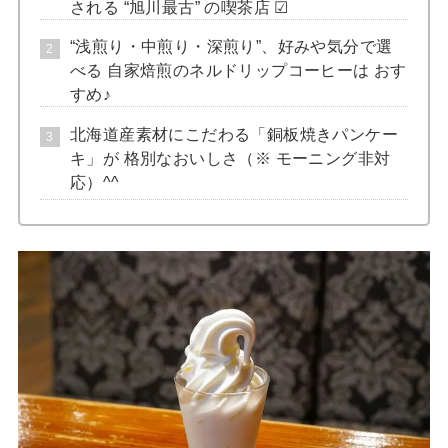
される “旭川最古” の喫茶店 ☑
“浅煎り・中煎り・深煎り”、好みや気分で選
べる 自家焙煎のネルドリップコーヒーは おす
すめ♪
北海道産素材にこだわる「銅板焼きパンケー
キ」が 格別なおいしさ（※ モーニング非対
応）^^