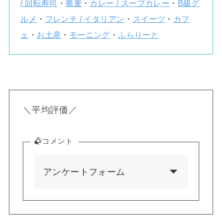
/ 回転寿司
・
蕎麦
・
カレー / スープカレー
・
B級グ
ルメ
・
フレンチ / イタリアン
・
スイーツ
・
カフ
ェ
・
お土産
・
モーニング
・
ふらりーと
＼平均評価／
コメント
アンケートフォーム