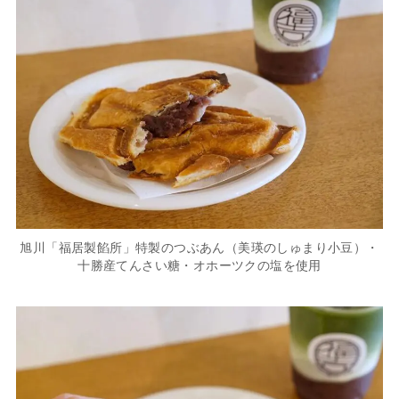
旭川「福居製餡所」特製のつぶあん（美瑛のしゅまり小豆）・
十勝産てんさい糖・オホーツクの塩を使用