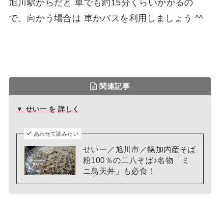
旭川駅からだと 車でも約15分くらいかかるの
で、向かう場合は 車かバスを利用しましょう ^^
関連記事
▼ せい一 を 詳しく
あわせて読みたい
せい一／旭川市／幌加内産そば
粉100％の二八そば♪名物「ミ
ニ鳥天丼」も必食！