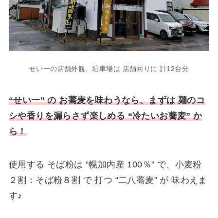
せい一の店舗外観、駐車場は 店舗回りに 計12台分
“せい一” の お蕎麦を味わうなら、まずは 麺のコ
シや香りを漏らさず楽しめる “冷たいお蕎麦” か
ら！
使用する そば粉は “幌加内産 100％” で、小麦粉
２割：そば粉８割 で 打つ “二八蕎麦” が 味わえま
す♪