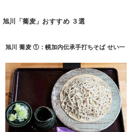
旭川「蕎麦」おすすめ ３選
旭川 蕎麦 ①：幌加内伝承手打ちそば せい一