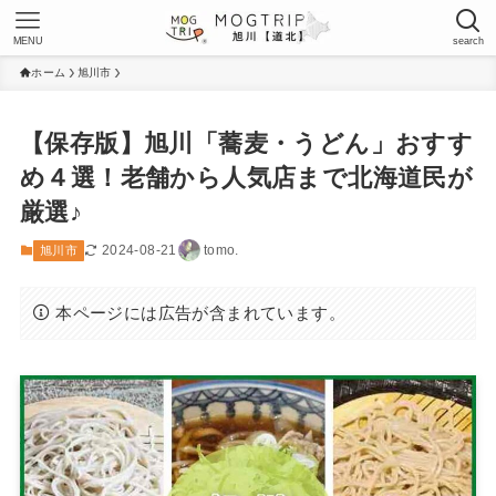
MENU
search
ホーム
旭川市
【保存版】旭川「蕎麦・うどん」おすす
め４選！老舗から人気店まで北海道民が
厳選♪
2024-08-21
tomo.
旭川市
本ページには広告が含まれています。