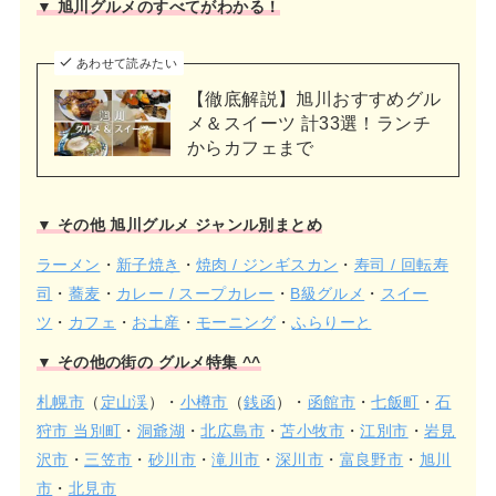
▼ 旭川グルメのすべてがわかる！
あわせて読みたい
【徹底解説】旭川おすすめグル
メ＆スイーツ 計33選！ランチ
からカフェまで
▼ その他 旭川グルメ ジャンル別まとめ
ラーメン
・
新子焼き
・
焼肉 / ジンギスカン
・
寿司 / 回転寿
司
・
蕎麦
・
カレー / スープカレー
・
B級グルメ
・
スイー
ツ
・
カフェ
・
お土産
・
モーニング
・
ふらりーと
▼ その他の街の グルメ特集 ^^
札幌市
（
定山渓
）・
小樽市
（
銭函
）・
函館市
・
七飯町
・
石
狩市 当別町
・
洞爺湖
・
北広島市
・
苫小牧市
・
江別市
・
岩見
沢市
・
三笠市
・
砂川市
・
滝川市
・
深川市
・
富良野市
・
旭川
市
・
北見市