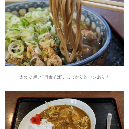
太めで 黒い “田舎そば”、しっかりと コシあり！