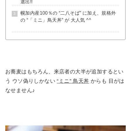
選出!!
幌加内産100％の “二八そば” に加え、規格外
の “「ミニ」鳥天丼” が 大人気 ^^
お蕎麦はもちろん、来店者の大半が追加するとい
う ウソ偽りしかない
“ミニ” 鳥天丼
からも 目がは
なせません♪