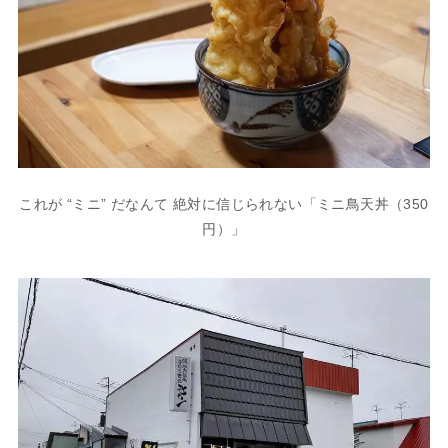
これが “ミニ” だなんて 絶対に信じられない「ミニ鳥天丼（350
円）」