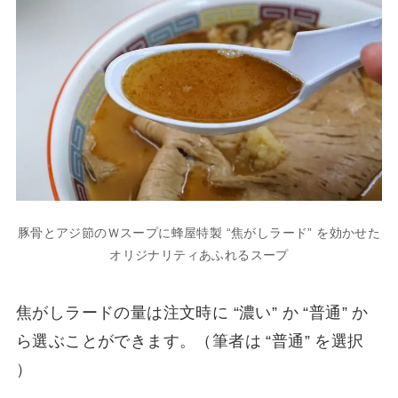
豚骨とアジ節のＷスープに蜂屋特製 “焦がしラード” を効かせた
オリジナリティあふれるスープ
焦がしラードの量は注文時に “濃い” か “普通” か
ら選ぶことができます。（筆者は “普通” を選択
）