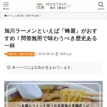
MENU
search
ホーム
旭川市
旭川中心部
旭川ラーメンといえば「蜂屋」がおす
すめ！問答無用で味わうべき歴史ある
一杯
2024-08-23
高井なお
旭川市
旭川中心部
本ページには広告が含まれています。