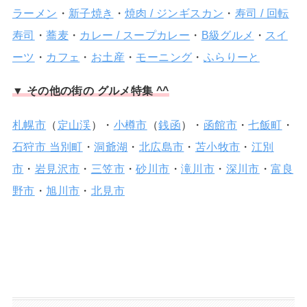
ラーメン
・
新子焼き
・
焼肉 / ジンギスカン
・
寿司 / 回転
寿司
・
蕎麦
・
カレー / スープカレー
・
B級グルメ
・
スイ
ーツ
・
カフェ
・
お土産
・
モーニング
・
ふらりーと
▼ その他の街の グルメ特集 ^^
札幌市
（
定山渓
）・
小樽市
（
銭函
）・
函館市
・
七飯町
・
石狩市 当別町
・
洞爺湖
・
北広島市
・
苫小牧市
・
江別
市
・
岩見沢市
・
三笠市
・
砂川市
・
滝川市
・
深川市
・
富良
野市
・
旭川市
・
北見市