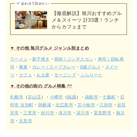
あわせて読みたい
【徹底解説】旭川おすすめグル
メ＆スイーツ 計33選！ランチ
からカフェまで
▼ その他 旭川グルメ ジャンル別まとめ
ラーメン
・
新子焼き
・
焼肉 / ジンギスカン
・
寿司 / 回転寿
司
・
蕎麦
・
カレー / スープカレー
・
B級グルメ
・
スイー
ツ
・
カフェ
・
お土産
・
モーニング
・
ふらりーと
▼ その他の街の グルメ特集 ^^
札幌市
（
定山渓
）・
小樽市
（
銭函
）・
函館市
・
七飯町
・
石
狩市 当別町
・
洞爺湖
・
北広島市
・
苫小牧市
・
江別市
・
岩見
沢市
・
三笠市
・
砂川市
・
滝川市
・
深川市
・
富良野市
・
旭川
市
・
北見市