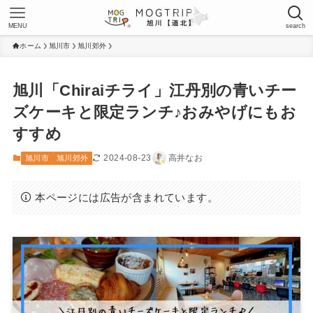
MENU
search
ホーム
旭川市
旭川郊外
旭川「Chiraiチライ」江丹別の青いチー
ズケーキと限定ランチ♪おみやげにもお
すすめ
2024-08-23
高井なお
旭川市
旭川郊外
本ページには広告が含まれています。