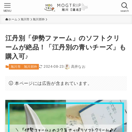
MENU
search
ホーム
旭川市
旭川郊外
江丹別「伊勢ファーム」のソフトクリ
ームが絶品！「江丹別の青いチーズ」も
購入可♪
2024-08-23
高井なお
旭川市
旭川郊外
本ページには広告が含まれています。