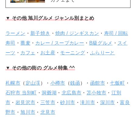
▼ その他 旭川グルメ ジャンル別まとめ
ラーメン
・
新子焼き
・
焼肉 / ジンギスカン
・
寿司 / 回転
寿司
・
蕎麦
・
カレー / スープカレー
・
B級グルメ
・
スイ
ーツ
・
カフェ
・
お土産
・
モーニング
・
ふらりーと
▼ その他の街の グルメ特集 ^^
札幌市
（
定山渓
）・
小樽市
（
銭函
）・
函館市
・
七飯町
・
石狩市 当別町
・
洞爺湖
・
北広島市
・
苫小牧市
・
江別
市
・
岩見沢市
・
三笠市
・
砂川市
・
滝川市
・
深川市
・
富良
野市
・
旭川市
・
北見市