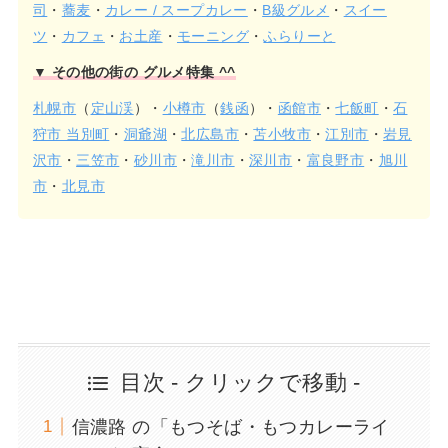
司
・
蕎麦
・
カレー / スープカレー
・
B級グルメ
・
スイー
ツ
・
カフェ
・
お土産
・
モーニング
・
ふらりーと
▼ その他の街の グルメ特集 ^^
札幌市
（
定山渓
）・
小樽市
（
銭函
）・
函館市
・
七飯町
・
石
狩市 当別町
・
洞爺湖
・
北広島市
・
苫小牧市
・
江別市
・
岩見
沢市
・
三笠市
・
砂川市
・
滝川市
・
深川市
・
富良野市
・
旭川
市
・
北見市
目次 - クリックで移動 -
信濃路 の「もつそば・もつカレーライ