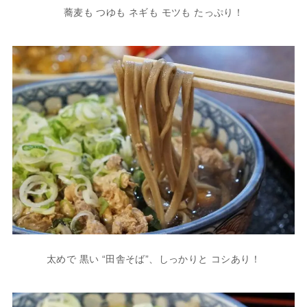
蕎麦も つゆも ネギも モツも たっぷり！
太めで 黒い “田舎そば”、しっかりと コシあり！