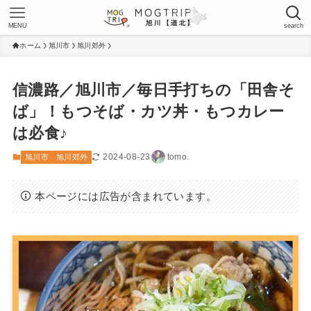
MENU
search
ホーム
旭川市
旭川郊外
信濃路／旭川市／毎日手打ちの「田舎そ
ば」！もつそば・カツ丼・もつカレー
は必食♪
2024-08-23
tomo.
旭川市
旭川郊外
本ページには広告が含まれています。