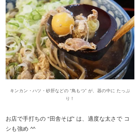
キンカン・ハツ・砂肝などの “鳥もつ” が、器の中に たっぷ
り！
お店で手打ちの “田舎そば” は、適度な太さで コ
シも強め ^^