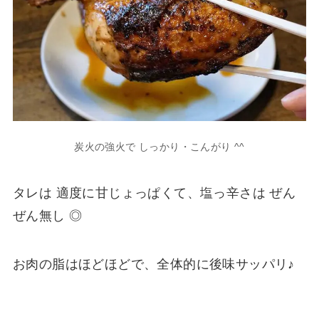
炭火の強火で しっかり・こんがり ^^
タレは 適度に甘じょっぱくて、塩っ辛さは ぜん
ぜん無し ◎
お肉の脂はほどほどで、全体的に後味サッパリ♪