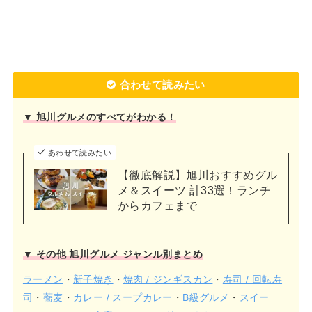
合わせて読みたい
▼ 旭川グルメのすべてがわかる！
あわせて読みたい
【徹底解説】旭川おすすめグル
メ＆スイーツ 計33選！ランチ
からカフェまで
▼ その他 旭川グルメ ジャンル別まとめ
ラーメン
・
新子焼き
・
焼肉 / ジンギスカン
・
寿司 / 回転寿
司
・
蕎麦
・
カレー / スープカレー
・
B級グルメ
・
スイー