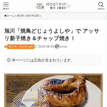
MENU
search
ホーム
旭川市
旭川中心部
旭川「焼鳥どじょうよしや」で アッサ
リ新子焼き＆チャップ焼き！
2024-08-23
tomo.
旭川市
旭川中心部
本ページには広告が含まれています。