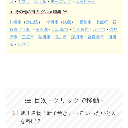
ツ
・
カフェ
・
お土産
・
モーニング
・
ふらりーと
▼ その他の街の グルメ特集 ^^
札幌市
（
定山渓
）・
小樽市
（
銭函
）・
函館市
・
七飯町
・
石
狩市 当別町
・
洞爺湖
・
北広島市
・
苫小牧市
・
江別市
・
岩見
沢市
・
三笠市
・
砂川市
・
滝川市
・
深川市
・
富良野市
・
旭川
市
・
北見市
目次 - クリックで移動 -
旭川名物「新子焼き」って いったいどん
な料理？