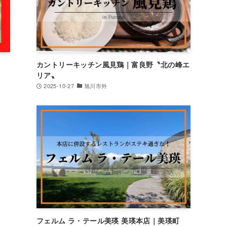
カントリーキッチン風見鶏｜富良野〝北の峰エ
リア〟
2025-10-27
旭川市外
フェルム ラ・テール美瑛 美瑛本店｜美瑛町