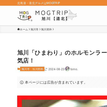
北海道・道北グルメはMOGTRIP
ホーム
旭川市
旭川郊外
旭川「ひまわり」のホルモンラー
気店！
旭川市
旭川郊外
2024-08-23
tomo.
本ページには広告が含まれています。