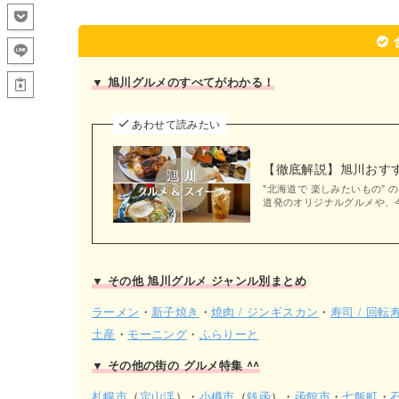
▼ 旭川グルメのすべてがわかる！
あわせて読みたい
【徹底解説】旭川おすす
"北海道で 楽しみたいもの” 
道発のオリジナルグルメや、今
▼ その他 旭川グルメ ジャンル別まとめ
ラーメン
・
新子焼き
・
焼肉 / ジンギスカン
・
寿司 / 回転
土産
・
モーニング
・
ふらりーと
▼ その他の街の グルメ特集 ^^
札幌市
（
定山渓
）・
小樽市
（
銭函
）・
函館市
・
七飯町
・