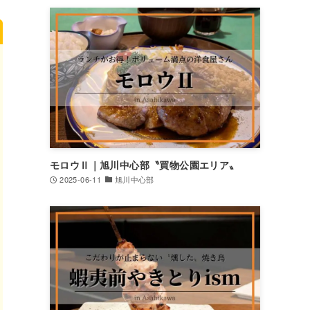
モロウⅡ｜旭川中心部〝買物公園エリア〟
2025-06-11
旭川中心部