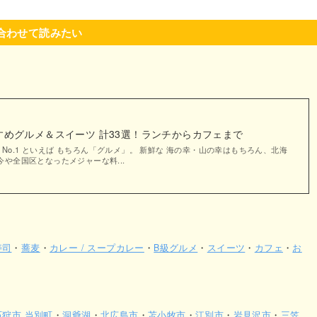
合わせて読みたい
めグルメ＆スイーツ 計33選！ランチからカフェまで
の No.1 といえば もちろん「グルメ」。 新鮮な 海の幸・山の幸はもちろん、北海
や全国区となったメジャーな料...
寿司
・
蕎麦
・
カレー / スープカレー
・
B級グルメ
・
スイーツ
・
カフェ
・
お
石狩市 当別町
・
洞爺湖
・
北広島市
・
苫小牧市
・
江別市
・
岩見沢市
・
三笠