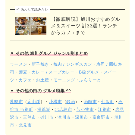
あわせて読みたい
【徹底解説】旭川おすすめグル
メ＆スイーツ 計33選！ランチ
からカフェまで
▼ その他 旭川グルメ ジャンル別まとめ
ラーメン
・
新子焼き
・
焼肉 / ジンギスカン
・
寿司 / 回転寿
司
・
蕎麦
・
カレー / スープカレー
・
B級グルメ
・
スイー
ツ
・
カフェ
・
お土産
・
モーニング
・
ふらりーと
▼ その他の街の グルメ特集 ^^
札幌市
（
定山渓
）・
小樽市
（
銭函
）・
函館市
・
七飯町
・
石
狩市 当別町
・
洞爺湖
・
北広島市
・
苫小牧市
・
江別市
・
岩見
沢市
・
三笠市
・
砂川市
・
滝川市
・
深川市
・
富良野市
・
旭川
市
・
北見市