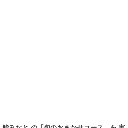
鮨みなと の「旬のおまかせコース」を 実