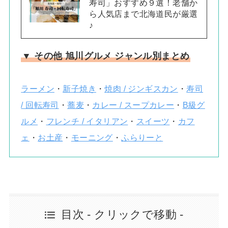
寿司」おすすめ９選！老舗か
ら人気店まで北海道民が厳選
♪
▼ その他 旭川グルメ ジャンル別まとめ
ラーメン
・
新子焼き
・
焼肉 / ジンギスカン
・
寿司
/ 回転寿司
・
蕎麦
・
カレー / スープカレー
・
B級グ
ルメ
・
フレンチ / イタリアン
・
スイーツ
・
カフ
ェ
・
お土産
・
モーニング
・
ふらりーと
目次 - クリックで移動 -