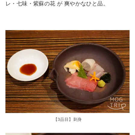
レ・七味・紫蘇の花 が 爽やかなひと品。
【3品目】刺身