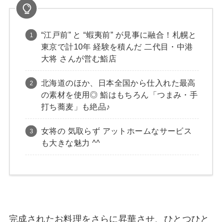
“江戸前” と “蝦夷前” が見事に融合！札幌と
東京で計10年 経験を積んだ 二代目・中港
大将 さんが営む鮨店
北海道のほか、日本全国から仕入れた最高
の素材を使用◎ 鮨はもちろん「つまみ・手
打ち蕎麦」も絶品♪
女将の 気取らず アットホームなサービス
も大きな魅力 ^^
完成されたお料理をさらに昇華させ、ひとつひと