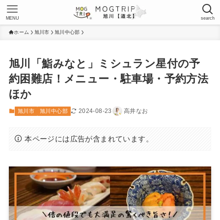
MENU
search
ホーム
旭川市
旭川中心部
旭川「鮨みなと」ミシュラン星付の予
約困難店！メニュー・駐車場・予約方法
ほか
2024-08-23
高井なお
旭川市
旭川中心部
本ページには広告が含まれています。