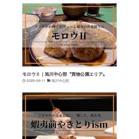
モロウⅡ｜旭川中心部〝買物公園エリア〟
2025-06-11
旭川中心部