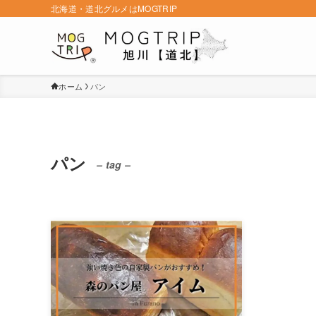
北海道・道北グルメはMOGTRIP
ホーム
パン
パン
– tag –