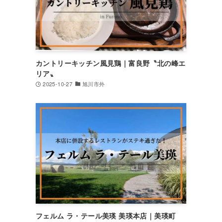
カントリーキッチン風見鶏｜富良野〝北の峰エ
リア〟
2025-10-27
旭川市外
フェルム ラ・テール美瑛 美瑛本店｜美瑛町