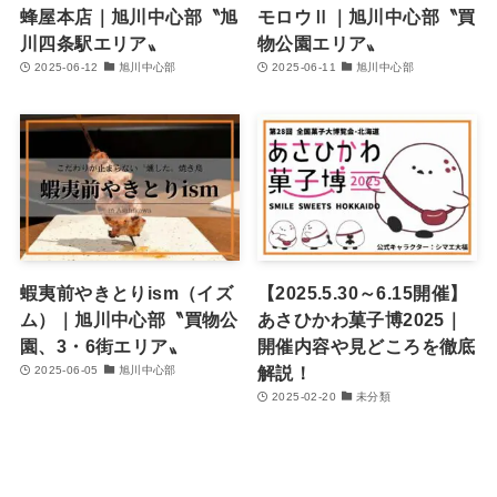
蜂屋本店｜旭川中心部〝旭
モロウⅡ｜旭川中心部〝買
川四条駅エリア〟
物公園エリア〟
2025-06-12
旭川中心部
2025-06-11
旭川中心部
蝦夷前やきとりism（イズ
【2025.5.30～6.15開催】
ム）｜旭川中心部〝買物公
あさひかわ菓子博2025｜
園、3・6街エリア〟
開催内容や見どころを徹底
解説！
2025-06-05
旭川中心部
2025-02-20
未分類