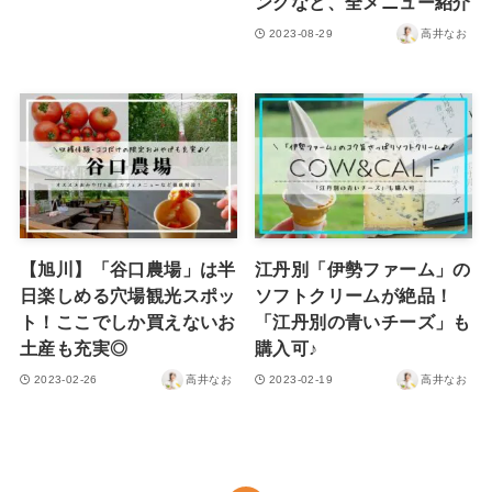
ングなど、全メニュー紹介
2023-08-29
高井なお
【旭川】「谷口農場」は半
江丹別「伊勢ファーム」の
日楽しめる穴場観光スポッ
ソフトクリームが絶品！
ト！ここでしか買えないお
「江丹別の青いチーズ」も
土産も充実◎
購入可♪
2023-02-26
高井なお
2023-02-19
高井なお